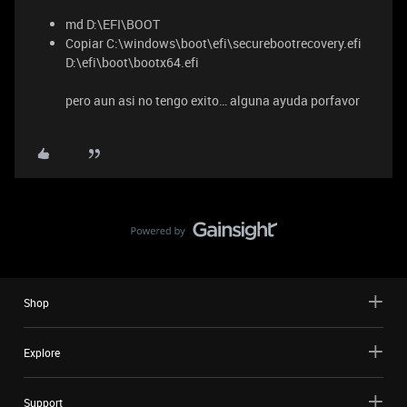
md D:\EFI\BOOT
Copiar C:\windows\boot\efi\securebootrecovery.efi
D:\efi\boot\bootx64.efi
pero aun asi no tengo exito… alguna ayuda porfavor
Shop
Explore
Support