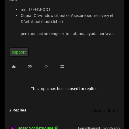
md D:\EFI\BOOT
Copiar C:\windows\boot\efi\securebootrecovery.efi
D:\efi\boot\bootx64.efi
pero aun asi no tengo exito… alguna ayuda porfavor
support
This topic has been closed for replies.
Newest first
2 Replies
Razer.ScarletRouge
Forum|Forum|1 month ago