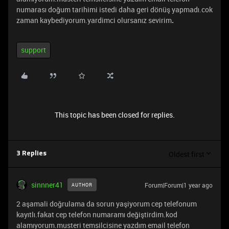
numarası doğum tarihimi istedi daha geri dönüş yapmadı.cok
zaman kaybediyorum.yardimci olursanız sevirim
.
support
This topic has been closed for replies.
Oldest first
3 Replies
sinnner41
Forum|Forum|1 year ago
AUTHOR
2 aşamali doğrulama da sorun yaşiyorum cep telefonum
kayıtlı.fakat cep telefon numaramı değiştirdim.kod
alamıyorum.musteri temsilcisine yazdım email telefon