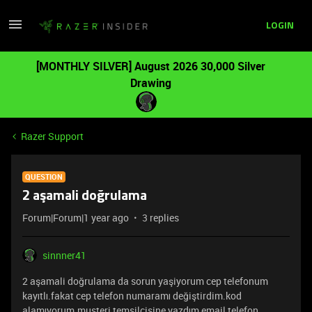
LOGIN
[MONTHLY SILVER] August 2026 30,000 Silver
Drawing
Razer Support
QUESTION
2 aşamali doğrulama
Forum|Forum|1 year ago
3 replies
sinnner41
2 aşamali doğrulama da sorun yaşiyorum cep telefonum
kayıtlı.fakat cep telefon numaramı değiştirdim.kod
alamıyorum.musteri temsilcisine yazdım email telefon