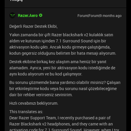
Razer.Aero
Forum|Forum|9 months ago
Değerli Razer Destek Ekibi,
Yakın zamanda bir çift Razer blackshark v2 kulaklık satın
aldım ve kutunun içinden 7.1 Surround Sound için bir
aktivasyon kodu çıktı. Ancak kodu girmeye çalıştığımda,
kodun geçersiz olduğunu belirten bir hata mesajı alıyorum.
Destek ekibine birkaç kez ulaştım ama henüz bir yanıt
alamadım. Ayrıca, yeni bir aktivasyon kodu istediğimde de
aynı kodu alıyorum ve bu kod çalışmıyor.
Bu sorunu çözmemde bana yardımcı olabilir misiniz? Çalışan
bir etkinleştirme kodu veya bu sorunu nasıl çözebileceğime
dair bir rehber verirseniz sevinirim.
Hızlı cevabınızı bekliyorum.
This translates as:
Dear Razer Support Team, I recently purchased a pair of
Razer Blackshark v2 headphones, and they came with an
activation code for 7.1 Surround Sound. However, when I try