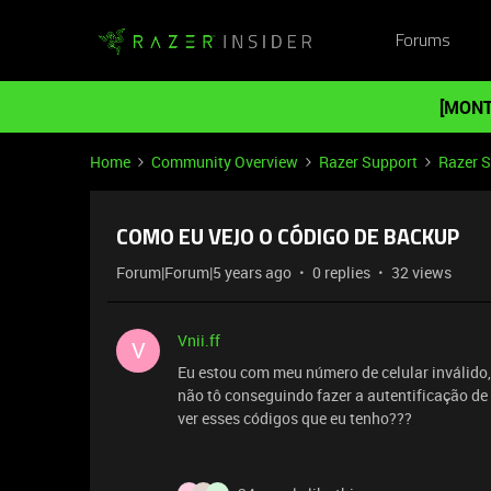
Forums
[MONT
Home
Community Overview
Razer Support
Razer 
COMO EU VEJO O CÓDIGO DE BACKUP
Forum|Forum|5 years ago
0 replies
32 views
Vnii.ff
V
Eu estou com meu número de celular inválido,
não tô conseguindo fazer a autentificação de
ver esses códigos que eu tenho???