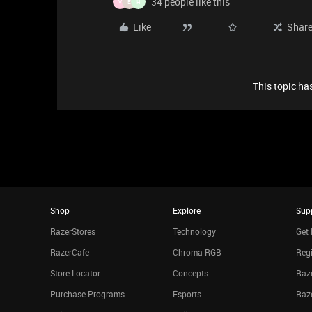
34 people like this
V
E
H
Like
Shar
This topic has
Shop
Explore
Sup
RazerStores
Technology
Get 
RazerCafe
Chroma RGB
Regi
Store Locator
Concepts
Raze
Purchase Programs
Esports
Raz