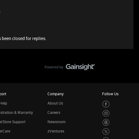
e
 been closed for replies.
port
Company
Follow Us
Help
About Us
stration & Warranty
Careers
rStore Support
Newsroom
erCare
zVentures