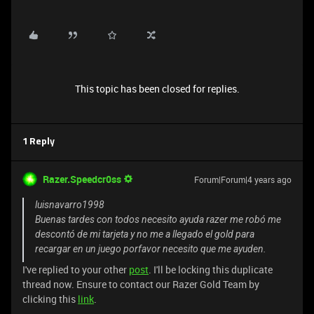
This topic has been closed for replies.
1 Reply
Razer.Speedcr0ss
Forum|Forum|4 years ago
luisnavarro1998
Buenas tardes con todos necesito ayuda razer me robó me
descontó de mi tarjeta y no me a llegado el gold para
recargar en un juego porfavor necesito que me ayuden.
I've replied to your other
post
. I'll be locking this duplicate
thread now. Ensure to contact our Razer Gold Team by
clicking this
link
.