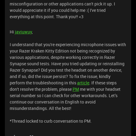
misconfiguration or other applications can't pick it up. I
would appreciate it if you could help me :( I've tried
everything at this point. Thank you!! <3
Hi
javiuwuy
,
I understand that you're experiencing microphone issues with
your Razer Kraken Kitty Edition not being recognized by
various applications, despite working correctly in Razer
Synapse sound tests. Have you tried updating or reinstalling
Razer Synapse? Did you test the headset on another device,
and if so, did the issue persist? To fix the issue, kindly
perform the troubleshooting in this
article
. If these steps
don't resolve the problem, please
PM
me with your headset
serial number so I can check for other workarounds. Let’s
continue our conversation in English to avoid
misunderstandings. All the best!
*Thread locked to curb conversation to PM.