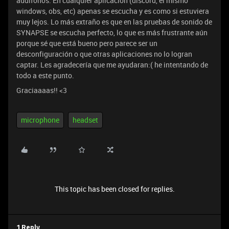
audifonos. En cualquier aplicación (discord, el mismo
windows, obs, etc) apenas se escucha y es como si estuviera
muy lejos. Lo más extraño es que en las pruebas de sonido de
SYNAPSE se escucha perfecto, lo que es más frustrante aún
porque sé que está bueno pero parece ser un
desconfiguración o que otras aplicaciones no lo logran
captar. Les agradecería que me ayudaran:( he intentando de
todo a este punto.
Graciaaaas!! <3
microphone
headset
This topic has been closed for replies.
1 Reply