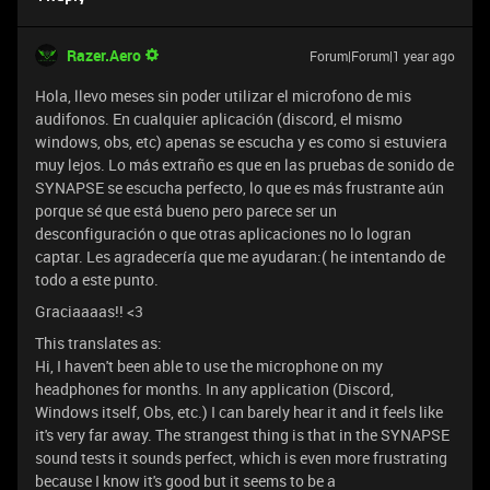
Razer.Aero
Forum|Forum|1 year ago
Hola, llevo meses sin poder utilizar el microfono de mis
audifonos. En cualquier aplicación (discord, el mismo
windows, obs, etc) apenas se escucha y es como si estuviera
muy lejos. Lo más extraño es que en las pruebas de sonido de
SYNAPSE se escucha perfecto, lo que es más frustrante aún
porque sé que está bueno pero parece ser un
desconfiguración o que otras aplicaciones no lo logran
captar. Les agradecería que me ayudaran:( he intentando de
todo a este punto.
Graciaaaas!! <3
This translates as:
Hi, I haven't been able to use the microphone on my
headphones for months. In any application (Discord,
Windows itself, Obs, etc.) I can barely hear it and it feels like
it's very far away. The strangest thing is that in the SYNAPSE
sound tests it sounds perfect, which is even more frustrating
because I know it's good but it seems to be a