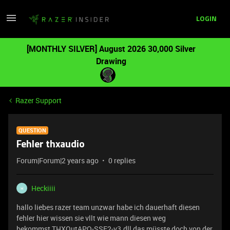
LOGIN
[MONTHLY SILVER] August 2026 30,000 Silver
Drawing
Razer Support
QUESTION
Fehler thxaudio
Forum|Forum|2 years ago
0 replies
Heckiiii
H
hallo liebes razer team unzwar habe ich dauerhaft diesen
fehler hier wissen sie vllt wie mann diesen weg
bekommst THXOutAPO-SSE2-v3.dll das müsste doch von der