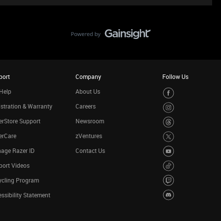
port
Company
Follow Us
Help
About Us
stration & Warranty
Careers
rStore Support
Newsroom
erCare
zVentures
age Razer ID
Contact Us
port Videos
ycling Program
ssibility Statement