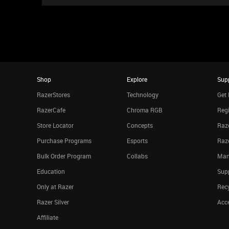
Shop
Explore
Sup
RazerStores
Technology
Get 
RazerCafe
Chroma RGB
Regi
Store Locator
Concepts
Raze
Purchase Programs
Esports
Raz
Bulk Order Program
Collabs
Man
Education
Sup
Only at Razer
Rec
Razer Silver
Acce
Affiliate