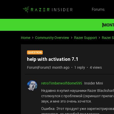
Forums
[MONT
Home
Community Overview
Razer Support
Razer 
QUESTION
help with activation 7.1
Forum|Forum|1 month ago
1 reply
4 views
retroTimberwolfdome595
Insider Mini
Недавно я купил наушники Razer Blackshark
столкнулся с проблемой (скриншот прилаг
звук, и мне это очень хочется.
Ошибка: Этот продукт уже зарегистрирова
свяжитесь со службой поддержки.