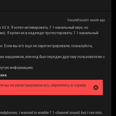
Forum|Forum|1 month ago
 V2 X. Я хотел активировать 7.1-канальный звук, но
аю). Я купил их в надежде протестировать 7.1-канальный
н. Если вы его еще не зарегистрировали, пожалуйста,
оих наушников, или код был передан другому пользователю с
другую информацию.
чика
eadphones. I wanted to enable 7.1-channel sound, but I ran into