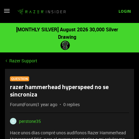
LOGIN
[MONTHLY SILVER] August 2026 30,000 Silver
Drawing
Razer Support
QUESTION
razer hammerhead hyperspeed no se
sincroniza
Forum|Forum|1 year ago
0 replies
perstone35
P
Hace unos días compré unos audífonos Razer Hammerhead