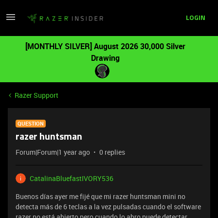
LOGIN
[MONTHLY SILVER] August 2026 30,000 Silver
Drawing
Razer Support
QUESTION
razer huntsman
Forum|Forum|1 year ago
0 replies
CatalinaBluefastIVORY536
Buenos días ayer me fijé que mi razer huntsman mini no
detecta más de 6 teclas a la vez pulsadas cuando el software
razer no está abierto pero cuando lo abro puede detectar