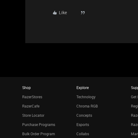
Like
Shop
Explore
Sup
RazerStores
Technology
Get 
RazerCafe
Chroma RGB
Regi
Store Locator
Concepts
Raze
Purchase Programs
Esports
Raz
Bulk Order Program
Collabs
Man