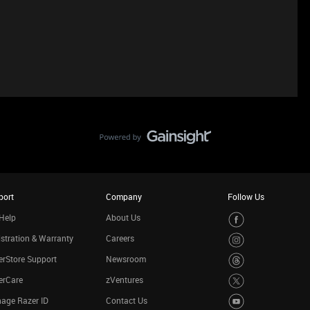
port
Company
Follow Us
Help
About Us
stration & Warranty
Careers
rStore Support
Newsroom
erCare
zVentures
age Razer ID
Contact Us