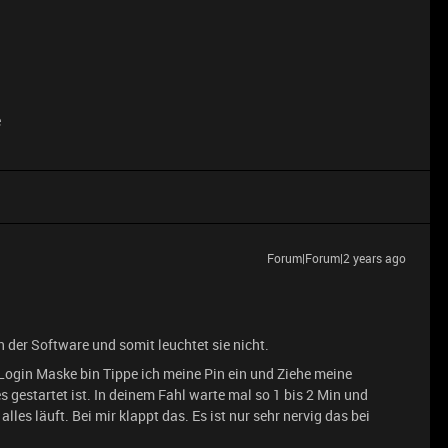
e
Forum|Forum|2 years ago
 der Software und somit leuchtet sie nicht.
Login Maske bin Tippe ich meine Pin ein und Ziehe meine
 gestartet ist. In deinem Fahl warte mal so 1 bis 2 Min und
les läuft. Bei mir klappt das. Es ist nur sehr nervig das bei