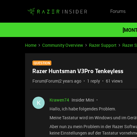
Forums
[MONT
Home
Community Overview
Razer Support
Razer 
QUESTION
Razer Huntsman V3Pro Tenkeyless
Forum|Forum|2 years ago
1 reply
61 views
Krawen74
Insider Mini
K
Hallo, ich habe folgendes Problem.
Meine Tastatur wird im Windows und im Gerä
Aber nun zu mein Problem in der Razer Softwar
keine Einstellungen auf der Tastatur vornehm