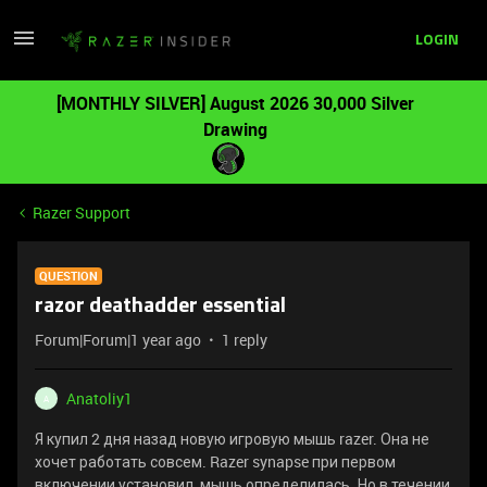
LOGIN
[MONTHLY SILVER] August 2026 30,000 Silver
Drawing
Razer Support
QUESTION
razor deathadder essential
Forum|Forum|1 year ago
1 reply
Anatoliy1
A
Я купил 2 дня назад новую игровую мышь razer. Она не
хочет работать совсем. Razer synapse при первом
включении установил, мышь определилась. Но в течении