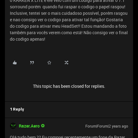
o KRAKEN X LITE e ele veio com um codigo para ativar o 7.1
sorround porém quando fui raspar o codigo o papel rasgou!
Inclusive, tentei ser o mais cuidadoso possível, porém rasgou
e nao consigo ver o codigo para ativar tal função! Gostaria
do codigo para ativar meu HeadSet!! Estou mandando a foto
também para vocês verem como está! Não consigo ver o final
do codigo apenas!
This topic has been closed for replies.
1 Reply
Razer.Aero
Forum|Forum|2 years ago
Olá tudo bem ?? Eu comprei recentemente um fone da Razer,