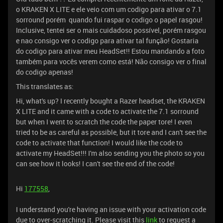
o KRAKEN X LITE e ele veio com um codigo para ativar o 7.1
sorround porém quando fui raspar o codigo o papel rasgou!
Inclusive, tentei ser o mais cuidadoso possível, porém rasgou
e nao consigo ver o codigo para ativar tal função! Gostaria
do codigo para ativar meu HeadSet!! Estou mandando a foto
também para vocês verem como está! Não consigo ver o final
do codigo apenas!
This translates as:
Hi, what's up? I recently bought a Razer headset, the KRAKEN
X LITE and it came with a code to activate the 7.1 sorround
but when I went to scratch the code the paper tore! I even
tried to be as careful as possible, but it tore and I can't see the
code to activate that function! I would like the code to
activate my HeadSet!!! I'm also sending you the photo so you
can see how it looks! I can't see the end of the code!
Hi
177558
,
I understand you're having an issue with your activation code
due to over-scratching it. Please visit this
link
to request a