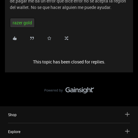
de.pagar me da un error que dice error no se acepta la region
del wallet. No se que hacer alguien me puede ayudar.
razer gold
This topic has been closed for replies.
Shop
Explore