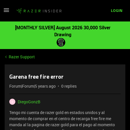
LOGIN
[MONTHLY SILVER] August 2026 30,000 Silver
Drawing
Razer Support
Garena free fire error
Forum|Forum|5 years ago
0 replies
DiegoGonzB
D
Tengo mi cuenta de razer gold en estados unidos y al
momento de comprar en el centro de recarga free fire me
manda al la pagina de razer gold para el pago al momento