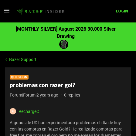
LOGIN
[MONTHLY SILVER] August 2026 30,000 Silver
Drawing
Razer Support
QUESTION
problemas con razer gol?
Forum|Forum|2 years ago
0 replies
RechargeC
R
Algunos de UD han experimentado problemas el día de hoy
con las compras en Razer Gold? He realizado compras para
free fire, me cobran el oro pero no me envían los diamantes,