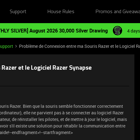
Support
House Rules
Promos and Giveaw
HLY SILVER] August 2026 30,000 Silver Drawing
4 days
Support
Problème de Connexion entre ma Souris Razer et le Logiciel 
Razer et le Logiciel Razer Synapse
ouris Razer. Bien que la souris semble fonctionner correctement
ordinateur), elle ne parvient pas à se connecter au logiciel Razer
ur, de réinstaller les pilotes, et de mettre à jour le logiciel, mais
voir s'il existe une solution pour rétablir la communication entre
 aide!--endfragment>!--startfragment>