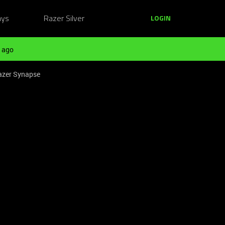
ays
Razer Silver
LOGIN
 ago
Razer Synapse