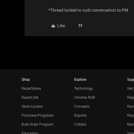
*Thread locked to curb conversation to PM.
Like
Shop
Explore
Sup
RazerStores
Technology
Get 
RazerCafe
Chroma RGB
Regi
Store Locator
Concepts
Raze
Purchase Programs
Esports
Raz
Bulk Order Program
Collabs
Man
Education
Sup