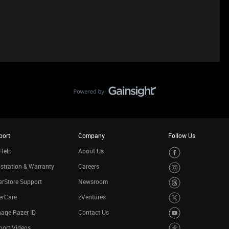
port
Company
Follow Us
Help
About Us
stration & Warranty
Careers
rStore Support
Newsroom
erCare
zVentures
age Razer ID
Contact Us
port Videos