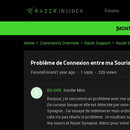
Forums
[MONT
Home
Community Overview
Razer Support
Razer 
Problème de Connexion entre ma Souris 
Forum|Forum|1 year ago
1 reply
226 views
BILI009
Insider Mini
B
Bonjour, j'ai rencontré un problème avec ma s
(le curseur bouge et elle est détectée par mon 
Synapse. J'ai essayé de redémarrer mon ordinate
cela n'a pas résolu le problème. Je voudrais sa
ma souris et Razer Synapse. Merci pour votre